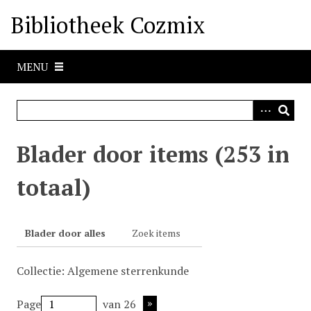
G
Bibliotheek Cozmix
a
n
a
MENU
a
r
h
o
o
Blader door items (253 in
f
d
totaal)
i
n
h
Blader door alles
Zoek items
o
u
Collectie: Algemene sterrenkunde
d
Page
van 26