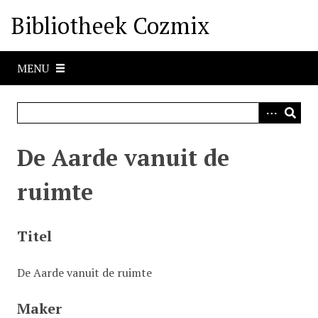
G
Bibliotheek Cozmix
a
n
a
MENU
a
r
h
o
o
De Aarde vanuit de
f
d
ruimte
i
n
h
Titel
o
u
De Aarde vanuit de ruimte
d
Maker