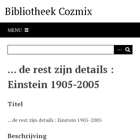
G
Bibliotheek Cozmix
a
n
a
MENU
a
r
h
o
o
... de rest zijn details :
f
d
Einstein 1905-2005
i
n
h
Titel
o
u
... de rest zijn details : Einstein 1905-2005
d
Beschrijving